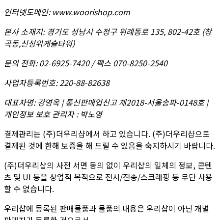
인터넷도메인
:
www.woorishop.com
본사 소재지
:
경기도 성남시 수정구 위례동로 135, 802-42호 (창
곡동,신성위케슬타워)
문의 전화
:
02-6925-7420 / 팩스 070-8250-2540
사업자등록번호
:
220-88-82638
대표자명
:
강영옥 | 통신판매업신고 제2018-서울송파-0148호 |
개인정보 보호 관리자 : 박노영
결제관리는 (주)더우리샵에서 하고 있습니다. (주)더우리샵으로
결제된 것에 한해 보증을 해 드릴 수 있음을 숙지하시기 바랍니다.
(주)더우리샵의 사전 서면 동의 없이 우리샵의 일체의 정보, 콘텐
츠 및 UI 등을 상업적 목적으로 전시/전송/스크래핑 등 무단 사용
할 수 없습니다.
우리샵에 등록된 판매물품과 물품의 내용은 우리샵이 아닌 개별
판매자가 등록한 것으로서,